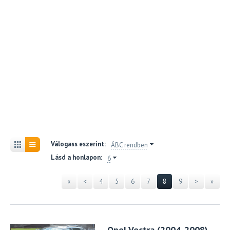
Válogass eszerint:
ÁBC rendben
Lásd a honlapon:
6
«
<
4
5
6
7
8
9
>
»
Opel Vectra (2004-2008)