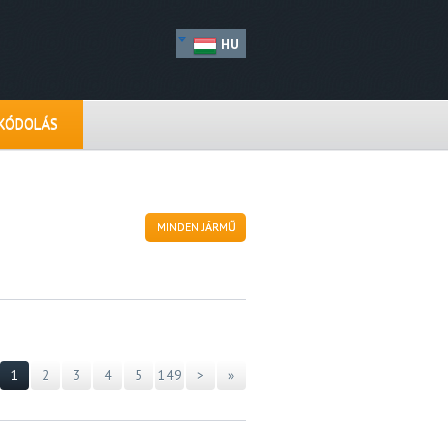
HU
IKÓDOLÁS
MINDEN JÁRMŰ
1
2
3
4
5
149
>
»