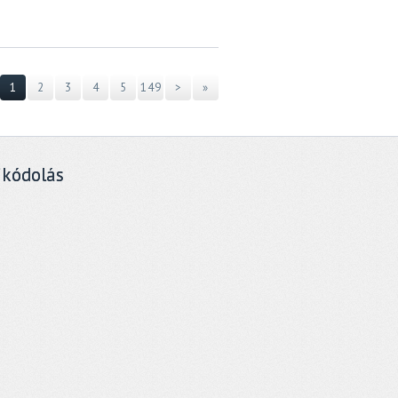
1
2
3
4
5
149
>
»
ikódolás