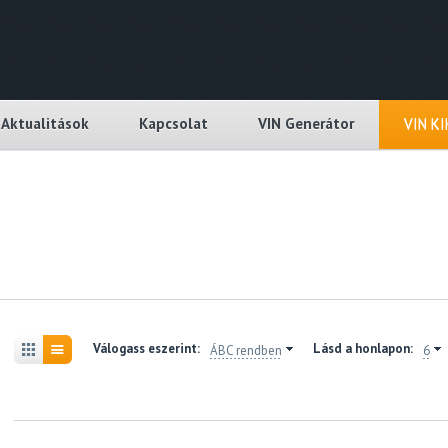
Aktualitások
Kapcsolat
VIN Generátor
VIN K
Válogass eszerint:
Lásd a honlapon:
ÁBC rendben
6