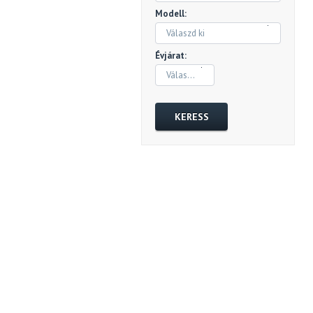
Modell:
Válaszd ki
Évjárat:
Válaszd ki