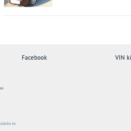
Facebook
VIN k
en
kódolni és