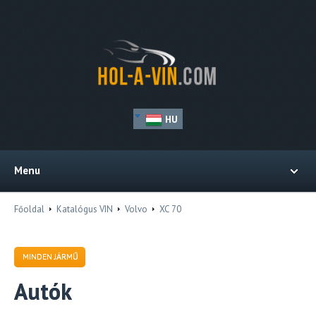
HU
Menu
Főoldal
Katalógus VIN
Volvo
XC 70
MINDEN JÁRMŰ
Autók