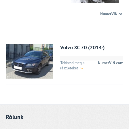
NumerVIN.com
Te
m
a
ré
Volvo XC 70 (2014-)
Tekintsd meg a
NumerVIN.com
részleteket
Rólunk