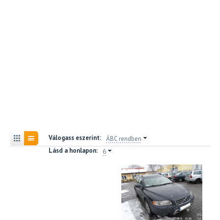
Válogass eszerint:
ÁBC rendben
Lásd a honlapon:
6
V
X
7
(
2