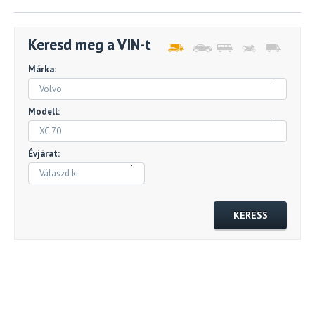
Keresd meg a VIN-t
Márka:
Volvo
Modell:
XC 70
Évjárat:
Válaszd ki