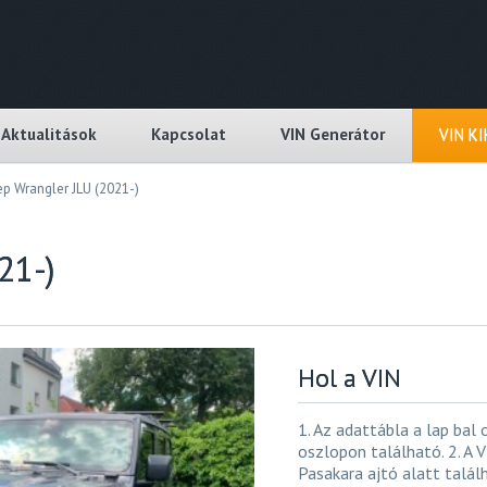
Aktualitások
Kapcsolat
VIN Generátor
VIN K
p Wrangler JLU (2021-)
21-)
Hol a VIN
1. Az adattábla a lap bal 
oszlopon található. 2. A 
Pasakara ajtó alatt talál