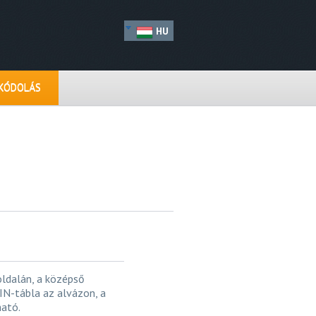
HU
IKÓDOLÁS
oldalán, a középső
VIN-tábla az alvázon, a
ható.