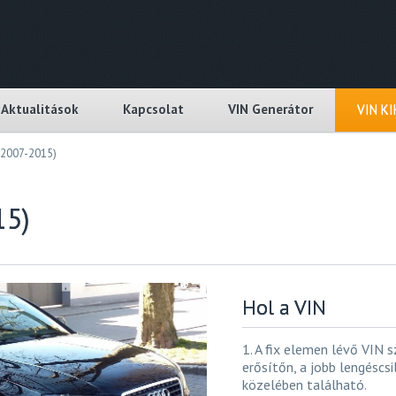
Aktualitások
Kapcsolat
VIN Generátor
VIN K
(2007-2015)
15)
Hol a VIN
1. A fix elemen lévő VIN 
erősítőn, a jobb lengéscsi
közelében található.