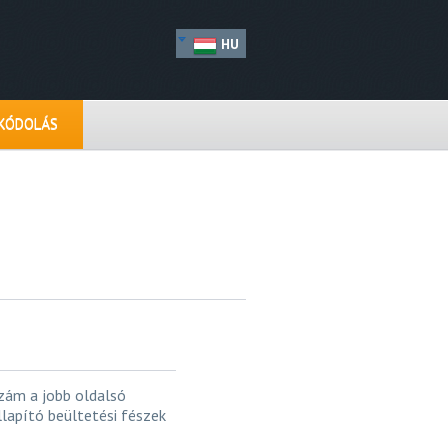
HU
IKÓDOLÁS
szám a jobb oldalsó
llapító beültetési fészek